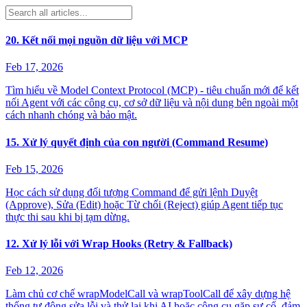
20. Kết nối mọi nguồn dữ liệu với MCP
Feb 17, 2026
Tìm hiểu về Model Context Protocol (MCP) - tiêu chuẩn mới để kết
nối Agent với các công cụ, cơ sở dữ liệu và nội dung bên ngoài một
cách nhanh chóng và bảo mật.
15. Xử lý quyết định của con người (Command Resume)
Feb 15, 2026
Học cách sử dụng đối tượng Command để gửi lệnh Duyệt
(Approve), Sửa (Edit) hoặc Từ chối (Reject) giúp Agent tiếp tục
thực thi sau khi bị tạm dừng.
12. Xử lý lỗi với Wrap Hooks (Retry & Fallback)
Feb 12, 2026
Làm chủ cơ chế wrapModelCall và wrapToolCall để xây dựng hệ
thống tự động sửa lỗi và thử lại khi AI hoặc công cụ gặp sự cố, đảm