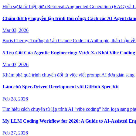
Hiểu sự khác biệt giữa Retrieval-Augmented Generation (RAG) và 
Chấm dứt kỷ nguyên lập trình thủ công: Cách các AI Agent đan
Mar 03, 2026
Boris Cherny, Trưởng dự án Claude Code tại Anthropic, thảo luận về 
5 Trụ Cột Của Agentic Engineering: Vượt Xa Khỏi Vibe Coding
Mar 03, 2026
Khám phá quá trình chuyển đổi từ việc viết prompt AI đơn giản sang 
Làm chủ Spec-Driven Development với GitHub Spec Kit
Feb 28, 2026
Tìm hiểu cách chuyển từ lập trình AI "vibe coding" hỗn loạn sang
My LLM Coding Workflow for 2026: A Guide to AI-Assisted Eng
Feb 27, 2026