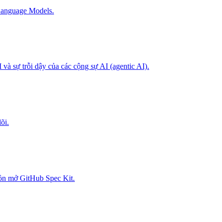
Language Models.
và sự trỗi dậy của các cộng sự AI (agentic AI).
õi.
uồn mở GitHub Spec Kit.