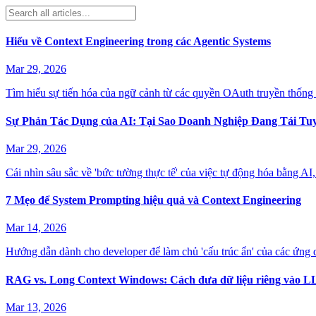
Hiểu về Context Engineering trong các Agentic Systems
Mar 29, 2026
Tìm hiểu sự tiến hóa của ngữ cảnh từ các quyền OAuth truyền thống 
Sự Phản Tác Dụng của AI: Tại Sao Doanh Nghiệp Đang Tái T
Mar 29, 2026
Cái nhìn sâu sắc về 'bức tường thực tế' của việc tự động hóa bằng AI,
7 Mẹo để System Prompting hiệu quả và Context Engineering
Mar 14, 2026
Hướng dẫn dành cho developer để làm chủ 'cấu trúc ẩn' của các ứng 
RAG vs. Long Context Windows: Cách đưa dữ liệu riêng vào 
Mar 13, 2026