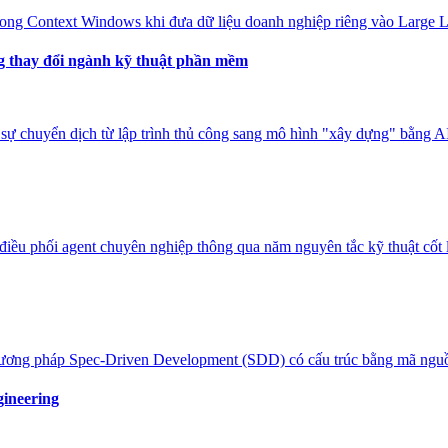
Long Context Windows khi đưa dữ liệu doanh nghiệp riêng vào Large 
g thay đổi ngành kỹ thuật phần mềm
sự chuyển dịch từ lập trình thủ công sang mô hình "xây dựng" bằng AI 
điều phối agent chuyên nghiệp thông qua năm nguyên tắc kỹ thuật cốt l
 phương pháp Spec-Driven Development (SDD) có cấu trúc bằng mã ng
ineering