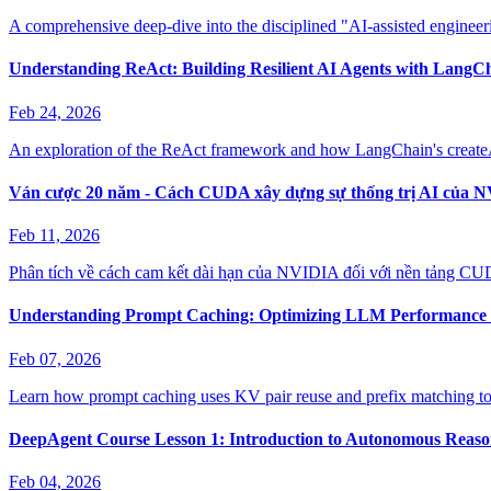
A comprehensive deep-dive into the disciplined "AI-assisted enginee
Understanding ReAct: Building Resilient AI Agents with LangC
Feb 24, 2026
An exploration of the ReAct framework and how LangChain's createAg
Ván cược 20 năm - Cách CUDA xây dựng sự thống trị AI của 
Feb 11, 2026
Phân tích về cách cam kết dài hạn của NVIDIA đối với nền tảng CUDA
Understanding Prompt Caching: Optimizing LLM Performance 
Feb 07, 2026
Learn how prompt caching uses KV pair reuse and prefix matching to
DeepAgent Course Lesson 1: Introduction to Autonomous Reaso
Feb 04, 2026