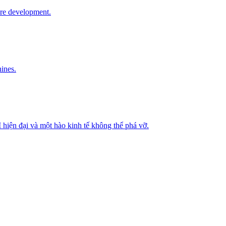
are development.
ines.
hiện đại và một hào kinh tế không thể phá vỡ.