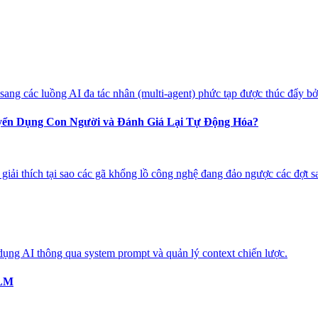
sang các luồng AI đa tác nhân (multi-agent) phức tạp được thúc đẩy b
uyển Dụng Con Người và Đánh Giá Lại Tự Động Hóa?
 giải thích tại sao các gã khổng lồ công nghệ đang đảo ngược các đợt sa
dụng AI thông qua system prompt và quản lý context chiến lược.
LLM