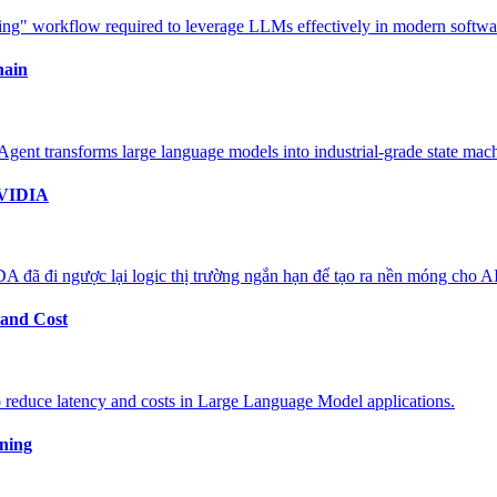
ring" workflow required to leverage LLMs effectively in modern softw
hain
ent transforms large language models into industrial-grade state mach
NVIDIA
 đã đi ngược lại logic thị trường ngắn hạn để tạo ra nền móng cho AI 
and Cost
 reduce latency and costs in Large Language Model applications.
ning