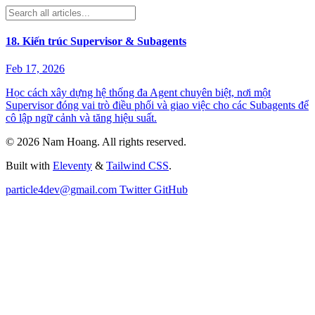
18. Kiến trúc Supervisor & Subagents
Feb 17, 2026
Học cách xây dựng hệ thống đa Agent chuyên biệt, nơi một
Supervisor đóng vai trò điều phối và giao việc cho các Subagents để
cô lập ngữ cảnh và tăng hiệu suất.
©
2026
Nam Hoang
. All rights reserved.
Built with
Eleventy
&
Tailwind CSS
.
particle4dev@gmail.com
Twitter
GitHub