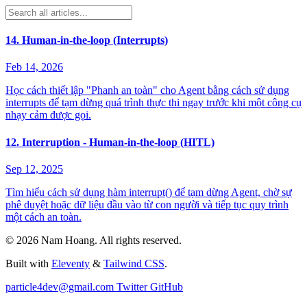
14. Human-in-the-loop (Interrupts)
Feb 14, 2026
Học cách thiết lập "Phanh an toàn" cho Agent bằng cách sử dụng
interrupts để tạm dừng quá trình thực thi ngay trước khi một công cụ
nhạy cảm được gọi.
12. Interruption - Human-in-the-loop (HITL)
Sep 12, 2025
Tìm hiểu cách sử dụng hàm interrupt() để tạm dừng Agent, chờ sự
phê duyệt hoặc dữ liệu đầu vào từ con người và tiếp tục quy trình
một cách an toàn.
©
2026
Nam Hoang
. All rights reserved.
Built with
Eleventy
&
Tailwind CSS
.
particle4dev@gmail.com
Twitter
GitHub