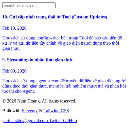
10. Gửi cập nhật trạng thái từ Tool (Custom Updates)
Feb 10, 2026
Học cách sử dụng config.writer bên trong Tool để báo cáo tiến độ
xử lý và gửi dữ liệu tùy chỉnh về giao diện người dùng theo thời
gian thực.
9. Streaming tin nhắn thời gian thực
Feb 09, 2026
Học cách sử dụng agent.stream để truyền dữ liệu về giao diện người
dùng theo thời gian thực, mang lại trải nghiệm mượt mà và phản hồi
tức thì cho Agent.
©
2026
Nam Hoang
. All rights reserved.
Built with
Eleventy
&
Tailwind CSS
.
particle4dev@gmail.com
Twitter
GitHub